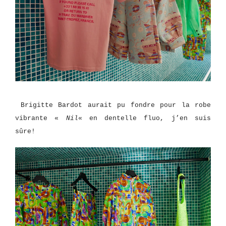
Brigitte Bardot aurait pu fondre pour la robe
vibrante «
Nil
« en dentelle
fluo, j’en suis
sûre!