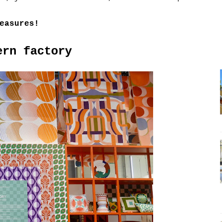
easures!
ern factory